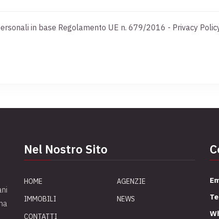
ti personali in base Regolamento UE n. 679/2016 -
Privacy Polic
Nel Nostro Sito
C
Em
HOME
AGENZIE
ani
Te
IMMOBILI
NEWS
una
Wh
CONTATTI