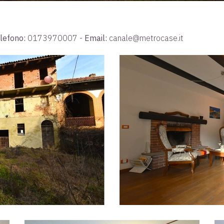
lefono:
0173970007
-
Email:
canale@metrocase.it