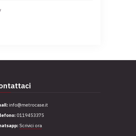
y
ontattaci
ail:
info@metrocase.it
lefono:
0119453375
atsapp:
Scrivici ora