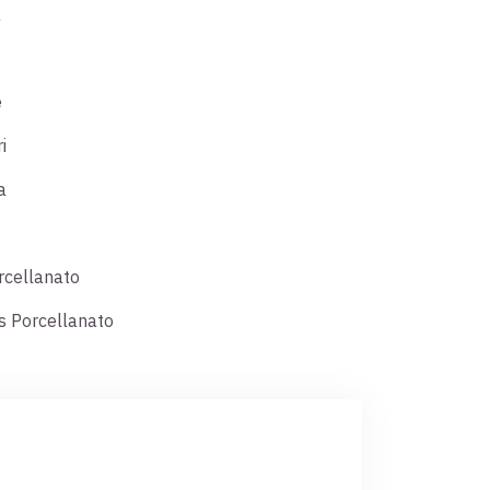
a
e
i
a
rcellanato
 Porcellanato