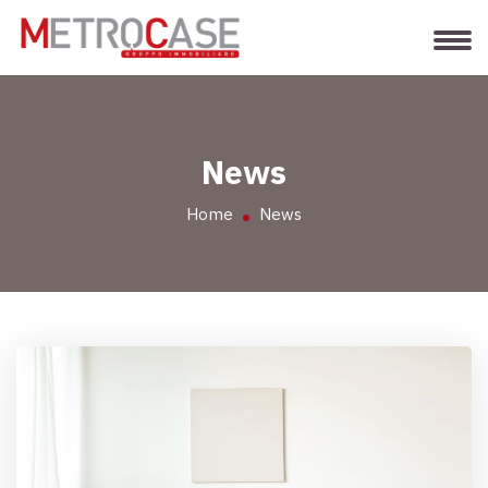
News
Home
News