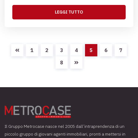
LEGGI TUTTO
1
2
3
4
5
6
7
8
Il Gruppo Metrocase nasce nel 2005 dall’intraprendenza di un
piccolo gruppo di giovani agenti immobiliari, pronti a mettersi in